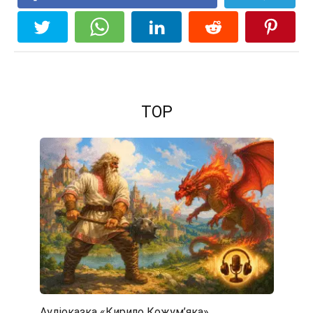
TOP
Аудіоказка «Кирило Кожум’яка»