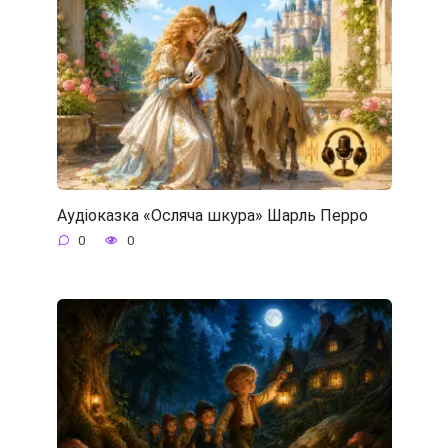
Аудіоказка «Осляча шкура» Шарль Перро
0
0