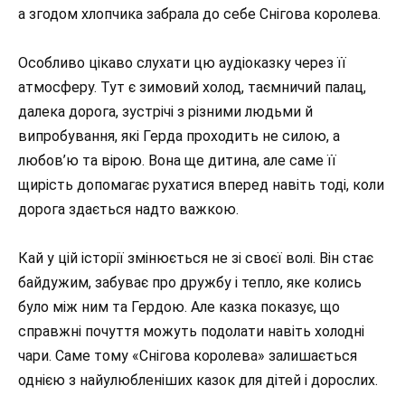
а згодом хлопчика забрала до себе Снігова королева.
Особливо цікаво слухати цю аудіоказку через її
атмосферу. Тут є зимовий холод, таємничий палац,
далека дорога, зустрічі з різними людьми й
випробування, які Герда проходить не силою, а
любов’ю та вірою. Вона ще дитина, але саме її
щирість допомагає рухатися вперед навіть тоді, коли
дорога здається надто важкою.
Кай у цій історії змінюється не зі своєї волі. Він стає
байдужим, забуває про дружбу і тепло, яке колись
було між ним та Гердою. Але казка показує, що
справжні почуття можуть подолати навіть холодні
чари. Саме тому «Снігова королева» залишається
однією з найулюбленіших казок для дітей і дорослих.