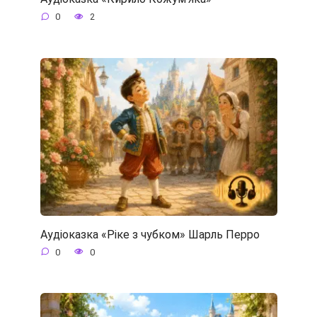
0
2
Аудіоказка «Ріке з чубком» Шарль Перро
0
0