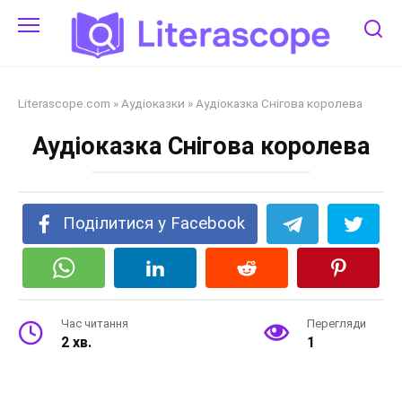
Перейти
до
змісту
Literascope.com
»
Аудіоказки
»
Аудіоказка Снігова королева
Аудіоказка Снігова королева
Поділитися у Facebook
Час читання
Перегляди
2 хв.
1