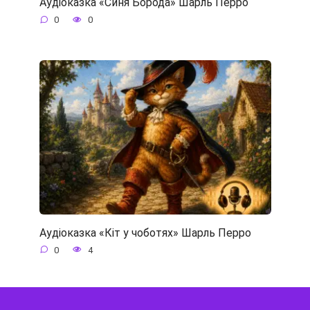
Аудіоказка «Синя Борода» Шарль Перро
0
0
Аудіоказка «Кіт у чоботях» Шарль Перро
0
4