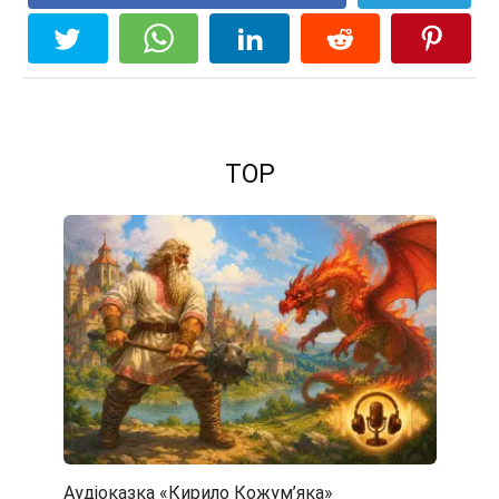
TOP
Аудіоказка «Кирило Кожум’яка»