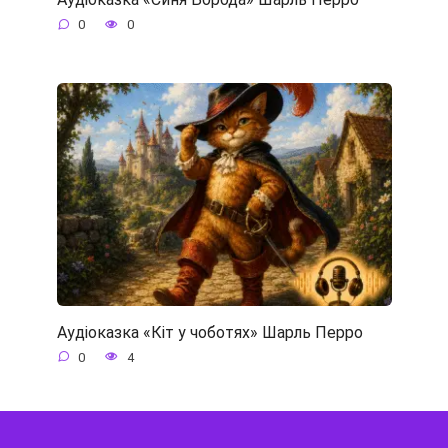
0
0
Аудіоказка «Кіт у чоботях» Шарль Перро
0
4