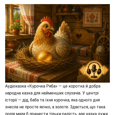
Аудіоказка «Курочка Ряба» — це коротка й добра
народна казка для найменших слухачів. У центрі
історії — дід, баба та їхня курочка, яка одного дня
знесла не просте яєчко, а золоте. Здається, що така
подія мала б принести тільки радість, але казка дуже