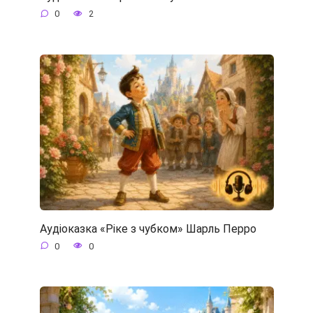
0
2
Аудіоказка «Ріке з чубком» Шарль Перро
0
0