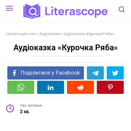
Перейти
до
змісту
Literascope.com
»
Аудіоказки
»
Аудіоказка «Курочка Ряба»
Аудіоказка «Курочка Ряба»
Поділитися у Facebook
Час читання
2 хв.