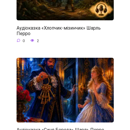
Аудіоказка «Хлопчик-мізинчик» Шарль
Перро
0
2
Аудіоказка «Синя Борода» Шарль Перро