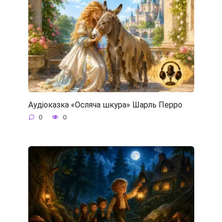
Аудіоказка «Осляча шкура» Шарль Перро
0
0