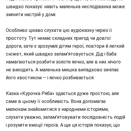
швидко показує: навіть маленька несподіванка може
змінити настрій у домі.
Особливо цікаво слухати цю аудіоказку через її
простоту. Тут немає складних пригод чи довгої
дороги, зате є зрозумілі дітям герої, повтори й легкий
сюжет, який швидко запам’ятовується. Дід і баба
намагаються розбити золоте яєчко, але в них нічого
не виходить. А маленька мишка випадково зачіпає
його хвостиком — і яєчко розбивається.
Казка «Курочка Ряба» здається дуже простою, але
саме в цьому її особливість. Вона допомагає
малюкам знайомитися з народними історіями,
слухати уважно, запам’ятовувати послідовність подій
і розуміти емоції героїв. А ще ця історія показує, що