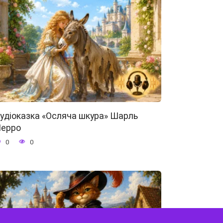
удіоказка «Осляча шкура» Шарль
ерро
0
0