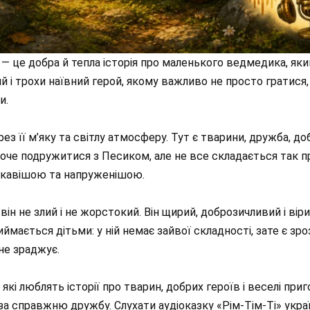
 — це добра й тепла історія про маленького ведмедика, як
ий і трохи наївний герой, якому важливо не просто гратися
и.
ез її м’яку та світлу атмосферу. Тут є тварини, дружба, до
хоче подружитися з Песиком, але не все складається так п
 цікавішою та напруженішою.
він не злий і не жорстокий. Він щирий, доброзичливий і в
ймається дітьми: у ній немає зайвої складності, зате є зро
не зраджує.
які люблять історії про тварин, добрих героїв і веселі приг
і за справжню дружбу. Слухати аудіоказку «Рім-Тім-Ті» укр