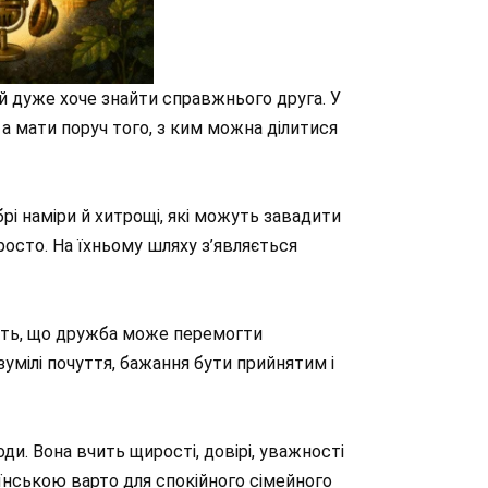
ий дуже хоче знайти справжнього друга. У
, а мати поруч того, з ким можна ділитися
брі наміри й хитрощі, які можуть завадити
росто. На їхньому шляху з’являється
ірить, що дружба може перемогти
зумілі почуття, бажання бути прийнятим і
оди. Вона вчить щирості, довірі, уважності
аїнською варто для спокійного сімейного