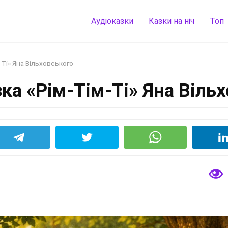
Аудіоказки
Казки на ніч
Топ
-Ті» Яна Вільховського
ка «Рім-Тім-Ті» Яна Віль