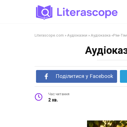
Перейти
до
змісту
Literascope.com
»
Аудіоказки
»
Аудіоказка «Рім-Тім
Аудіоказ
Поділитися у Facebook
Час читання
2 хв.