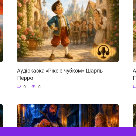
Аудіоказка «Ріке з чубком» Шарль
А
Перро
П
0
0