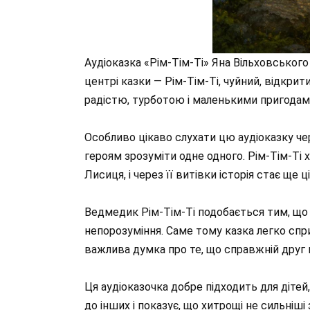
Аудіоказка «Рім-Тім-Ті» Яна Вільховського
центрі казки — Рім-Тім-Ті, чуйний, відкрит
радістю, турботою і маленькими пригодам
Особливо цікаво слухати цю аудіоказку чер
героям зрозуміти одне одного. Рім-Тім-Ті 
Лисиця, і через її витівки історія стає ще
Ведмедик Рім-Тім-Ті подобається тим, що 
непорозуміння. Саме тому казка легко спри
важлива думка про те, що справжній друг 
Ця аудіоказочка добре підходить для дітей, 
до інших і показує, що хитрощі не сильніш