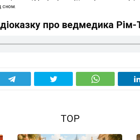
д сном.
діоказку про ведмедика Рім-
TOP