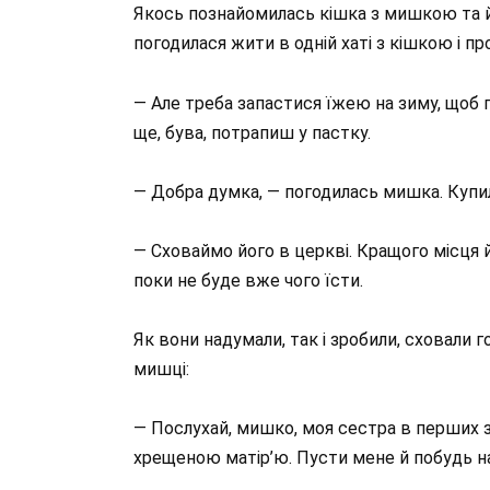
Якось познайомилась кішка з мишкою та й п
погодилася жити в одній хаті з кішкою і п
— Але треба запастися їжею на зиму, щоб п
ще, бува, потрапиш у пастку.
— Добра думка, — погодилась мишка. Купил
— Сховаймо його в церкві. Кращого місця й
поки не буде вже чого їсти.
Як вони надумали, так і зробили, сховали г
мишці:
— Послухай, мишко, моя сестра в перших за
хрещеною матір’ю. Пусти мене й побудь на