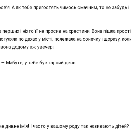
ов’я. А як тебе пригостять чимось смачним, то не забудь і
в перших і ніхто її не просив на хрестини. Вона пішла прост
огуляла по дахах у місті, полежала на сонечку і щоразу, ко
вона додому аж увечері.
 — Мабуть, у тебе був гарний день.
 дивне ім’я! І часто у вашому роду так називають дітей?