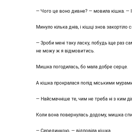
— Чого це воно дивне? — мовила кішка. — Ім
Минуло кілька днів, і кішці знов закортіло
— Зроби мені таку ласку, побудь іще раз с
не можу ж я відмовитись.
Мишка погодилась, бо мала добре серце.
А кішка прокралася попід міськими мурами
— Найсмачніше те, чим не треба ні з ким д
Коли вона повернулась додому, мишка спита
— Серединкою, — відповіла кішка.