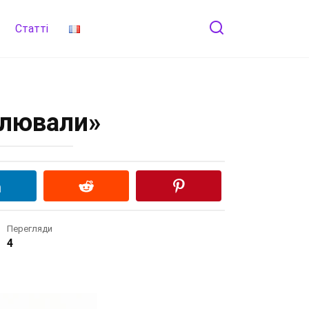
Статті
елювали»
Перегляди
4