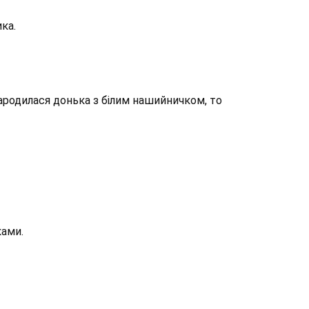
ика.
Народилася донька з білим нашийничком, то
ками.