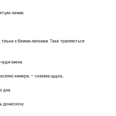
ятцях немає.
 тільки з білими лапками. Таке трапляється
чудні імена.
всілякі химери, — сказала щщка.;
о дна.
ь донесхочу.