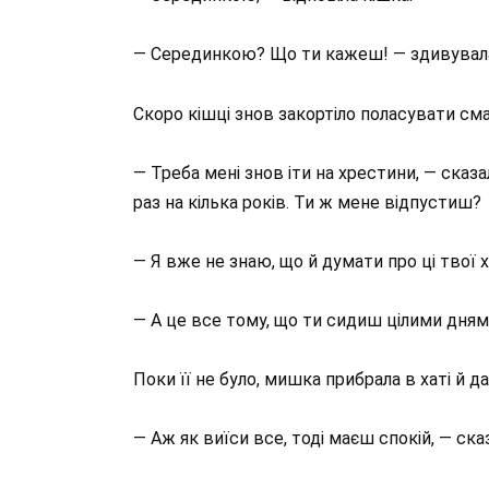
— Серединкою? Що ти кажеш! — здивувалася
Скоро кішці знов закортіло поласувати см
— Треба мені знов іти на хрестини, — сказ
раз на кілька років. Ти ж мене відпустиш?
— Я вже не знаю, що й думати про ці твої 
— А це все тому, що ти сидиш цілими днями 
Поки її не було, мишка прибрала в хаті й 
— Аж як виїси все, тоді маєш спокій, — ск