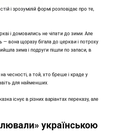
й і зрозумілій формі розповідає про те,
ркві і домовились не чіпати до зими. Але
ь — вона щоразу бігала до церкви і потроху
ийшла зима і подруги пішли по запаси, в
а чесності, а той, хто бреше і краде у
авіть для найменших.
зка існує в різних варіантах переказу, але
елювали» українською