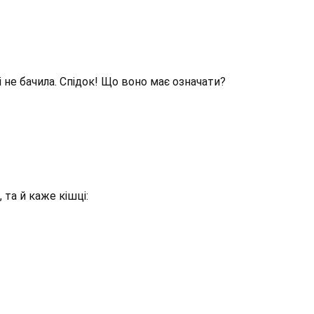
і не бачила. Спідок! Що воно має означати?
 та й каже кішці: