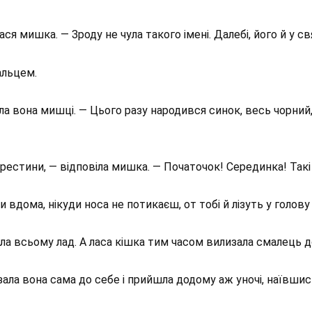
 мишка. — Зроду не чула такого імені. Далебі, його й у св
альцем.
ала вона мишці. — Цього разу народився синок, весь чорний,
хрестини, — відповіла мишка. — Початочок! Серединка! Такі 
вдома, нікуди носа не потикаєш, от тобі й лізуть у голову 
дала всьому лад. А ласа кішка тим часом вилизала смалець д
азала вона сама до себе і прийшла додому аж уночі, наївшис