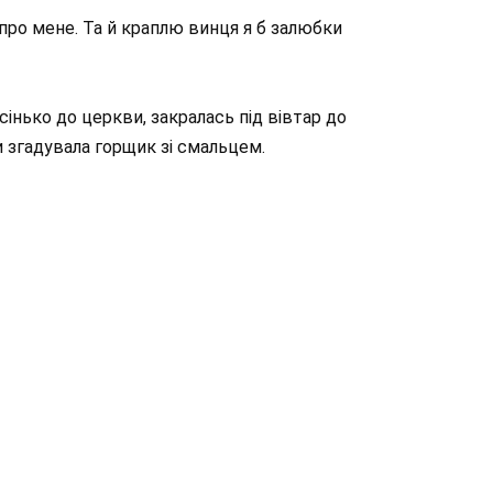
 про мене. Та й краплю винця я б залюбки
ісінько до церкви, закралась під вівтар до
ли згадувала горщик зі смальцем.