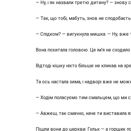
— Ну, і як назвали третю дитину? — знову 
— Так, що тобі, мабуть, знов не сподобаєть
— Спідком? — вигукнула мишка. — Ну, вже та
Вона похитала головою. Це ім’я не сходило 
Відтоді кішку ніхто більше не кликав на хр
Та ось настала зима, і надворі вже не можна
— Ходім поласуємо тим смальцем, що ми сх
— Авжеш, так смачно, наче ти виставила яз
Пішли вони до церкви. Гульк — а горщик пор