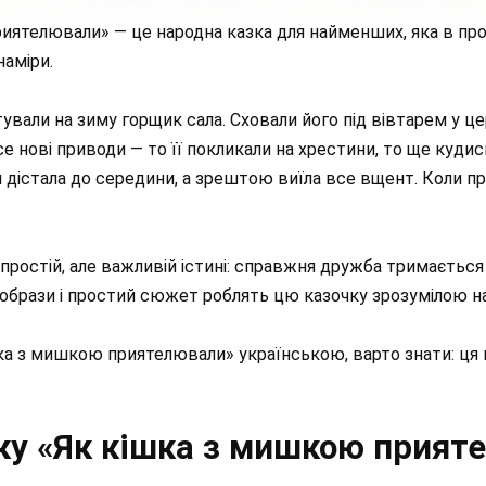
ятелювали» — це народна казка для найменших, яка в прості
наміри.
ували на зиму горщик сала. Сховали його під вівтарем у це
 нові приводи — то її покликали на хрестини, то ще кудис
ім дістала до середини, а зрештою виїла все вщент. Коли пр
 простій, але важливій істині: справжня дружба тримається н
 образи і простий сюжет роблять цю казочку зрозумілою н
ка з мишкою приятелювали» українською, варто знати: ця ка
ку «Як кішка з мишкою прият