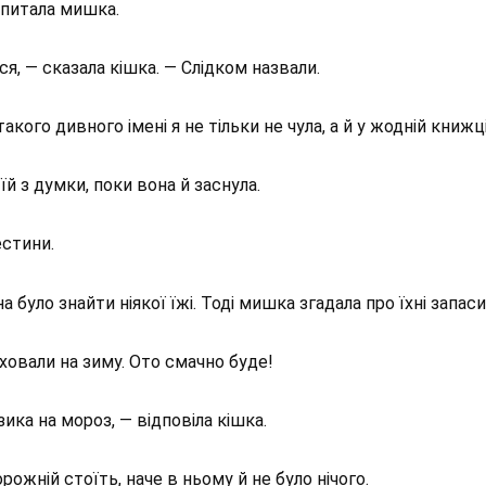
спитала мишка.
ся, — сказала кішка. — Слідком назвали.
кого дивного імені я не тільки не чула, а й у жодній книжц
їй з думки, поки вона й заснула.
естини.
 було знайти ніякої їжі. Тоді мишка згадала про їхні запаси,
овали на зиму. Ото смачно буде!
ика на мороз, — відповіла кішка.
ожній стоїть, наче в ньому й не було нічого.