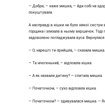
— Добре, — каже мишка, — йди собі на здор
покуштувала.
А насправді в кішки не було ніякої сестри 
горщика і злизала в ньому вершечок. Тоді п
задоволено погладжувала вуса. Вернулася 
— О, нарешті ти прийшла, — сказала мишка.
— Та нічогенький, — відповіла кішка.
— А як назвали дитину? — спитала мишка.
— Початочком, — сухо відповіла кішка.
— Початочком? — здивувалася мишка. — Яке