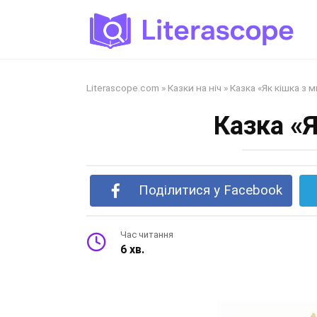
Перейти
до
змісту
Literascope.com
»
Казки на ніч
»
Казка «Як кішка з
Казка «
Поділитися у Facebook
Час читання
6 хв.