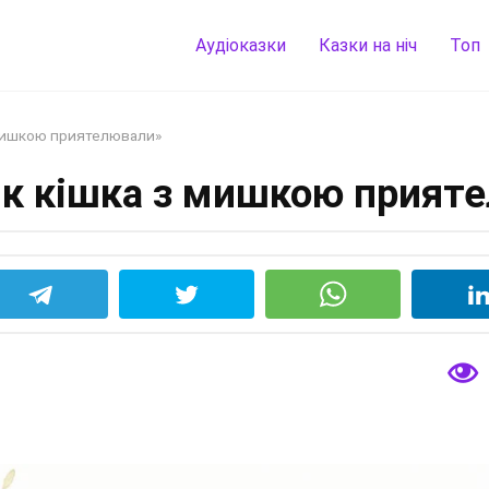
Аудіоказки
Казки на ніч
Топ
 мишкою приятелювали»
Як кішка з мишкою прият