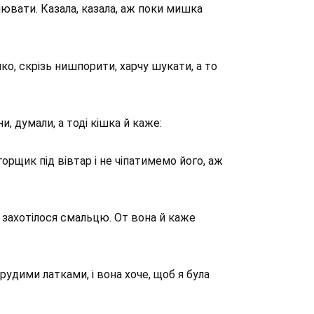
лювати. Казала, казала, аж поки мишка
ко, скрізь нишпорити, харчу шукати, а то
 думали, а тоді кішка й каже:
орщик під вівтар і не чіпатимемо його, аж
ці захотілося смальцю. От вона й каже
рудими латками, і вона хоче, щоб я була