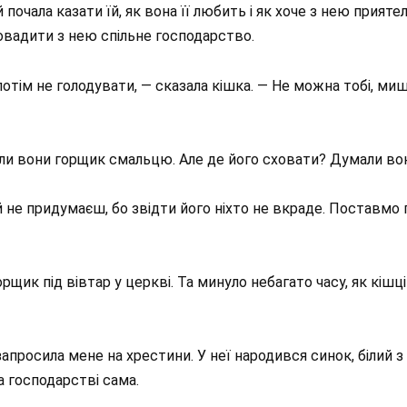
очала казати їй, як вона її любить і як хоче з нею прияте
ровадити з нею спільне господарство.
отім не голодувати, — сказала кішка. — Не можна тобі, миш
и вони горщик смальцю. Але де його сховати? Думали вони,
 не придумаєш, бо звідти його ніхто не вкраде. Поставмо г
орщик під вівтар у церкві. Та минуло небагато часу, як кіш
просила мене на хрестини. У неї народився синок, білий з 
 господарстві сама.