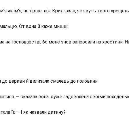
’я як ім’я, не гірше, ніж Крихтохап, як звуть твого хрещен
 смальцю. От вона й каже мишці:
ама на господарстві, бо мене знов запросили на хрестини. 
 до церкви й вилизала смалець до половини.
ілитися, — сказала вона, дуже задоволена своїми походень
ла її: — І як назвали дитину?