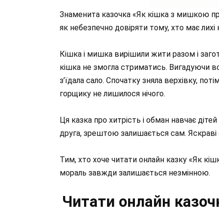
Знаменита казочка «Як кішка з мишкою при
як небезпечно довіряти тому, хто має лихі 
Кішка і мишка вирішили жити разом і загот
кішка не змогла стриматись. Вигадуючи все
з’їдала сало. Спочатку зняла верхівку, пот
горщику не лишилося нічого.
Ця казка про хитрість і обман навчає дітей
друга, зрештою залишається сам. Яскраві
Тим, хто хоче читати онлайн казку «Як кіш
мораль завжди залишається незмінною.
Читати онлайн казоч